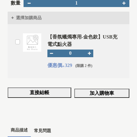
I
數量
Y
選擇加購商品
【香氛蠟燭專用-金色款】USB充
電式點火器
優惠價
329
(限購 2 件)
nt.
直接結帳
加入購物車
商品描述
常見問題