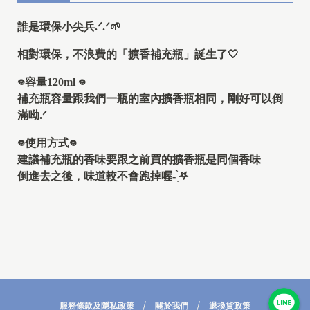
誰是環保小尖兵.ᐟ‪.ᐟ‪🌱
相對環保，不浪費的「擴香補充瓶」誕生了🤍
𖦹‎容量120ml 𖦹‎
補充瓶容量跟我們一瓶的室內擴香瓶相同，剛好可以倒
滿呦.ᐟ‪
𖦹‎使用方式𖦹‎
建議補充瓶的香味要跟之前買的擴香瓶是同個香味
倒進去之後，味道較不會跑掉喔- ̗̀‎𖤐
服務條款及隱私政策
關於我們
退換貨政策