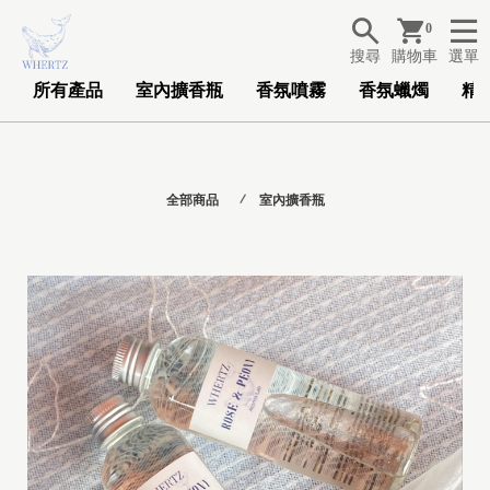
0
搜尋
購物車
選單
所有產品
室內擴香瓶
香氛噴霧
香氛蠟燭
精
全部商品
室內擴香瓶