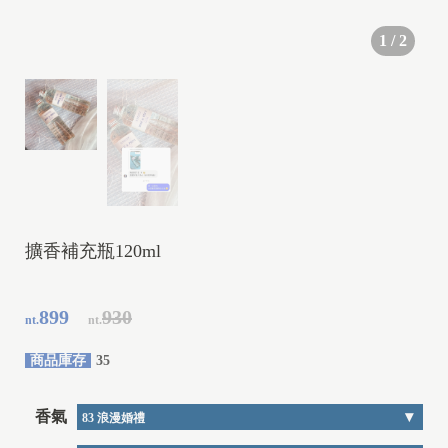
1
/
2
擴香補充瓶120ml
899
930
nt.
nt.
商品庫存
35
香氣
D