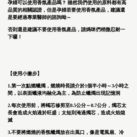
孕婦可以使用香氛產品嗎？ 雖然我們使用的原料都有高
品質的相關認證，但是孕婦若要使用香氛產品，建議還
是要經過專業醫師的諮詢呦～
否則還是建議不要使用香氛產品，請媽咪們稍微忍耐一
下囉！
【使用小撇步】
1.第一次點燃蠟燭，燃燒時長請介於1個半小時～3小時之
間，以表面蠟液均融化為主，為防止蠟燭出現記憶洞
2.每次使用前，將蠋芯修剪至0.5公分～0.7公分，燭芯太
長會造成火焰過於旺盛；太短則淹過燭芯，造成火焰熄
滅
3.不要將燃燒的香氛蠟燭放在出風口，像是電風扇、冷