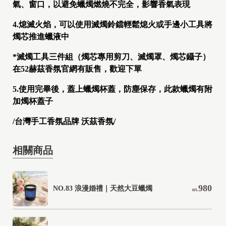
氣、窗口，以避免蠟燭燃燒不完全，影響香氣表現
4.熄滅火焰，可以使用滅燭鈴鐺輕鬆熄火或手邊小工具將
燭芯推進蠟液中
*滅燭工具三件組（燭芯專用剪刀、滅燭罩、燭芯鑷子）
在52赫茲香氛官網有販售，歡迎下單
5.使用完畢後，蓋上蠟燭杯蓋，防塵保存，此款蠟燭有附
加燭杯蓋子
/台灣手工香氛品牌 沃茲香氛/
相關商品
980
NO.83 浪漫婚禮｜天然大豆蠟燭
nt.