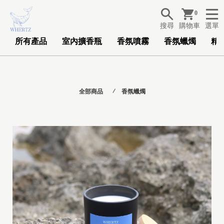
0
搜尋
購物車
選單
所有產品
室內擴香瓶
香氛噴霧
香氛蠟燭
精
全部商品
香氛蠟燭