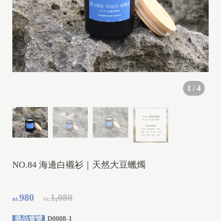
1
/
4
NO.84 海邊白襯衫｜天然大豆蠟燭
980
1,080
nt.
nt.
商品貨號
D0008-1