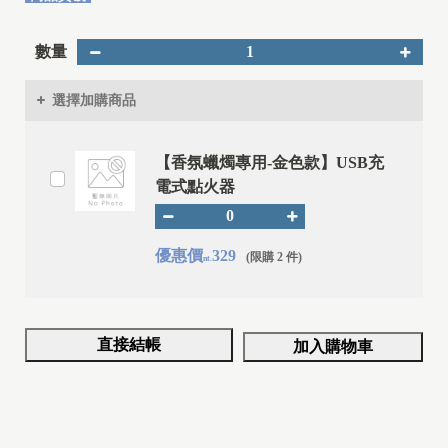
數量
選擇加購商品
【香氛蠟燭專用-金色款】USB充
電式點火器
優惠價
329
(限購 2 件)
nt.
直接結帳
加入購物車
D