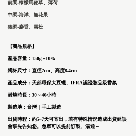
前調-檸檬馬鞭草、薄荷
中調-海洋、無花果
後調-麝香、雪松
【商品規格】
產品容量：150g ±10%
燭杯尺寸：直徑7cm、高度8.4cm
產品成分：天然環保大豆蠟、IFRA認證妝品級香氛
耐燒時長：30～40小時
製造地：台灣｜手工製造
出貨時程：約5~7天可寄出，若有特殊情況造成出貨延誤
會事先告知您。急單可以提前訂製、溝通～